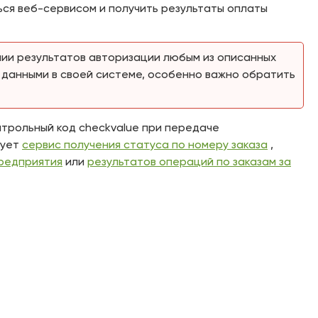
ься веб-сервисом и получить результаты оплаты
нии результатов авторизации любым из описанных
 данными в своей системе, особенно важно обратить
нтрольный код checkvalue при передаче
зует
сервис получения статуса по номеру заказа
,
предприятия
или
результатов операций по заказам за