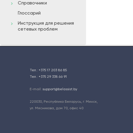
Справочники
Глоссарий
Инструкция для решения
сетевых проблем
Тел.:
+375 17 203 86 85
Тел.:
+375 29 338 66 91
E-mail:
support@belassist.by
220030
,
Республика Беларусь, г. Минск
,
ул. Мясникова, дом 70, офис 40