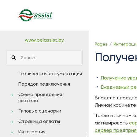
Skip
to
main
content
assistive.skiplink.to.breadcrumbs
assistive.skiplink.to.header.menu
www.belassist.by
Pages
Интеграци
assistive.skiplink.to.action.menu
Получе
assistive.skiplink.to.quick.search
Техническая документация
Получение увед
Порядок подключения
Ежедневный ре
Схема проведения
Владелец предпри
платежа
Личном кабинете 
Типовые сценарии
Также в Личном 
Страница оплаты
активировать
се
сервер предприя
Интеграция