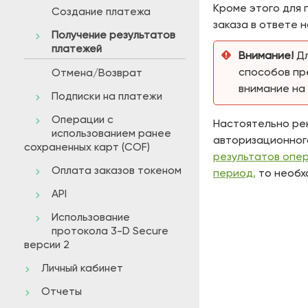
Кроме этого для 
Создание платежа
заказа в ответе н
Получение результатов
платежей
Внимание!
Д
способов пр
Отмена/Возврат
внимание на 
Подписки на платежи
Операции с
Настоятельно рек
использованием ранее
авторизационного
сохраненных карт (COF)
результатов опер
Оплата заказов токеном
период,
то необх
API
Использование
протокола 3-D Secure
версии 2
Личный кабинет
Отчеты