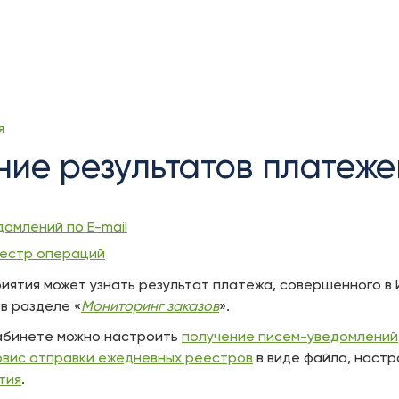
Skip
Go
я
to
to
ние результатов платеже
end
start
of
of
banner
banner
омлений по E-mail
естр операций
ятия может узнать результат платежа, совершенного в 
в разделе «
Мониторинг заказов
».
кабинете можно настроить
получение писем-уведомлений
рвис отправки ежедневных реестров
в виде файла, наст
тия
.