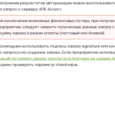
получения результатов авторизации можно воспользоват
а запрос к серверу АПК Ассист.
ля исключения возможных финансовых потерь при получе
едприятию следует сверить полученные данные заказа с
сумму заказа и режим оплаты (тестовый или боевой).
омендуем использовать подпись заказа signature или ко
 запроса на создание заказа. Если предприятие исполь
аций по номеру заказа
,
результата платежа на сервер 
одимо проверять параметр checkvalue.