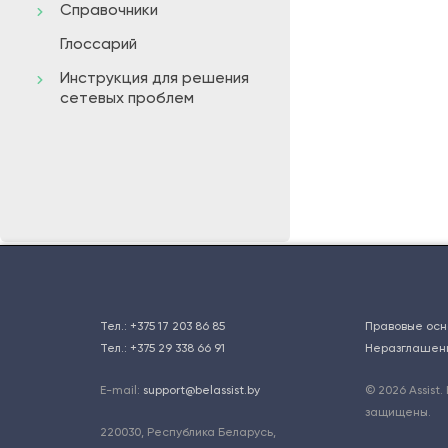
Справочники
Глоссарий
Инструкция для решения
сетевых проблем
Тел.:
+375 17 203 86 85
Правовые осн
Тел.:
+375 29 338 66 91
Неразглашен
E-mail:
support@belassist.by
© 2026 Assist.
защищены.
220030
,
Республика Беларусь,