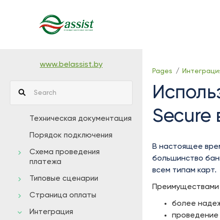
Skip
to
main
content
assistive.skiplink.to.breadcrumbs
assistive.skiplink.to.header.menu
www.belassist.by
Pages
Интеграци
assistive.skiplink.to.action.menu
Исполь
assistive.skiplink.to.quick.search
Secure 
Техническая документация
Порядок подключения
В настоящее вре
Схема проведения
большинство банк
платежа
всем типам карт.
Типовые сценарии
Преимуществами 
Страница оплаты
более надеж
Интеграция
проведение