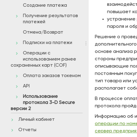
взаимодейст
Создание платежа
повышает к
Получение результатов
устранение 
платежей
пароля и об
Отмена/Возврат
Решение о провед
Подписки на платежи
дополнительного
основе анализа р
Операции с
стороны предпри
использованием ранее
сохраненных карт (COF)
описывающие пол
постоянным покуп
Оплата заказов токеном
тип товара или у
API
располагает собс
Использование
В процессе оплат
протокола 3-D Secure
протокола пройд
версии 2
Информацию об и
Личный кабинет
операции по ном
Отчеты
сервер предприя